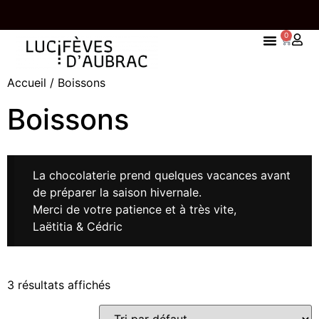
0
IVRAISON EST OFFERTE À PARTIR DE 65 EUROS
UNE TAB
Accueil
/ Boissons
D’ACHATS
Boissons
La chocolaterie prend quelques vacances avant
de préparer la saison hivernale.
Merci de votre patience et à très vite,
Laëtitia & Cédric
3 résultats affichés