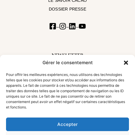
LE SAVOIR CACAO
DOSSIER PRESSE
NEWSLETTER
Gérer le consentement
Inscrivez-vous à notre newsletter pour suivre nos aventures et découvrir les
nouveautés
Pour offrir les meilleures expériences, nous utilisons des technologies
telles que les cookies pour stocker et/ou accéder aux informations des
appareils. Le fait de consentir à ces technologies nous permettra de
traiter des données telles que le comportement de navigation ou les ID
uniques sur ce site. Le fait de ne pas consentir ou de retirer son
S'incrire !
consentement peut avoir un effet négatif sur certaines caractéristiques
et fonctions.
Accepter
TOUS DROITS RÉSERVÉS • ©
AGENCE COMPLICES
• 2025 •
MENTIONS LÉGALES
•
POLITIQUE DE CONFIDENTIALITÉ
•