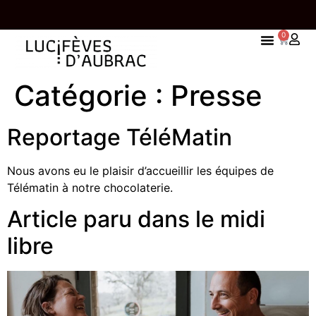
0
A LIVRAISON EST OFFERTE À PARTIR DE 65 EUROS
UNE 
Catégorie :
Presse
D’ACHATS
Reportage TéléMatin
Nous avons eu le plaisir d’accueillir les équipes de
Télématin à notre chocolaterie.
Article paru dans le midi
libre