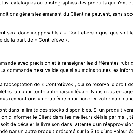
tus, catalogues ou photographies des produits qui n’ont qu’
conditions générales émanant du Client ne peuvent, sans acc
ient sera donc inopposable à « Contrefève » quel que soit l
e de la part de « Contrefève ».
mmande avec précision et à renseigner les différentes rubri
.). La commande n’est valide que si au moins toutes les in
l’acceptation de « Contrefève« , qui se réserve le droit 
mplètes, ou pour toute autre raison légale. Nous nous engage
 nous rencontrons un problème pour honorer votre command
ont dans la limite des stocks disponibles. Si un produit vena
on d’informer le Client dans les meilleurs délais par mail,
 soit de décaler la livraison dans l’attente d’un réapprovisi
dé par un autre produit présenté sur le Site d’une valeur é