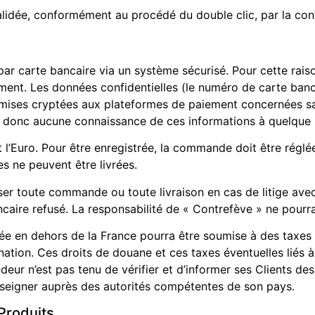
t validée, conformément au procédé du double clic, par la c
ar carte bancaire via un système sécurisé. Pour cette raison
ent. Les données confidentielles (le numéro de carte bancair
mises cryptées aux plateformes de paiement concernées san
’a donc aucune connaissance de ces informations à quelque
st l’Euro. Pour être enregistrée, la commande doit être régl
 ne peuvent être livrées.
ser toute commande ou toute livraison en cas de litige avec
aire refusé. La responsabilité de « Contrefève » ne pourra 
ée en dehors de la France pourra être soumise à des taxes 
ation. Ces droits de douane et ces taxes éventuelles liés à 
ndeur n’est pas tenu de vérifier et d’informer ses Clients d
renseigner auprès des autorités compétentes de son pays.
Produits