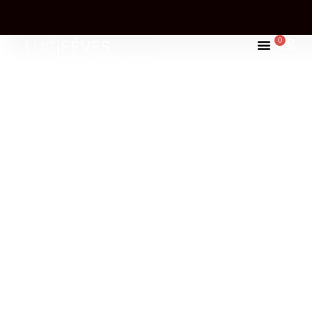
0
UNE TABLETTE OFFERTE À PARTIR DE 85,00€ D'ACHAT
FAIRE BIEN, BON ET BEAU
DU CACAO
D’EXCEPTION,
MATURÉ SUR
L’AUBRAC
Lucifèves d’Aubrac est une chocolaterie artisanale
sur le plateau de l’Aubrac où chaque tablette naît de
fèves de cacao sélectionnées avec soin pour leurs
arômes et leur histoire.
Une aventure chocolatée qui conjugue exigence,