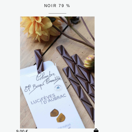
NOIR 79 %
9,00
€