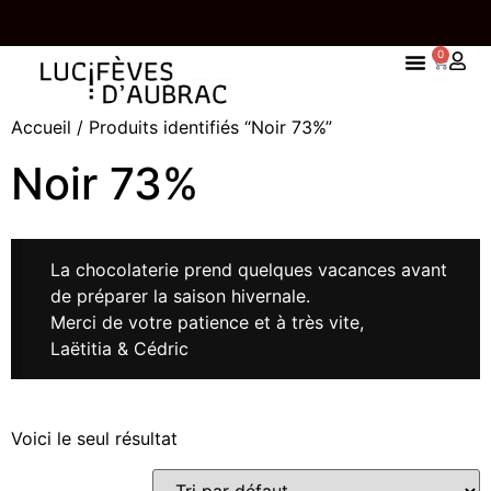
0
UNE TABLETTE OFFERTE À PARTIR DE 85,00€
Accueil
/ Produits identifiés “Noir 73%”
D'ACHAT
Noir 73%
La chocolaterie prend quelques vacances avant
de préparer la saison hivernale.
Merci de votre patience et à très vite,
Laëtitia & Cédric
Voici le seul résultat