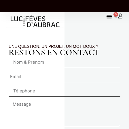
0
À PARTIR DE 65 EUROS
UNE TABLETTE OFFERTE À PARTI
S
D'ACHAT
UNE QUESTION, UN PROJET, UN MOT DOUX ?
RESTONS EN CONTACT