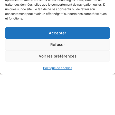
traiter des données telles que le comportement de navigation ou les ID
CONTACT
uniques sur ce site. Le fait de ne pas consentir ou de retirer son
consentement peut avoir un effet négatif sur certaines caractéristiques
BLOG
et fonctions.
Accepter
Refuser
QUEL CHOCOLAT ÊTES-VOUS ?
Voir les préférences
QUESTIONS FRÉQUENTES
LE SAVOIR CACAO
Politique de cookies
DOSSIER PRESSE
NEWSLETTER