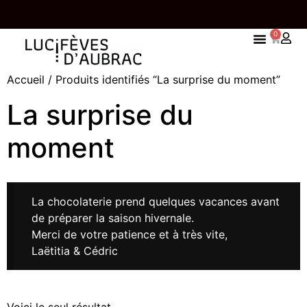
0
VRAISON EST OFFERTE À PARTIR DE 65 EUROS
UNE TABL
Accueil
/ Produits identifiés “La surprise du moment”
D’ACHATS
La surprise du
moment
La chocolaterie prend quelques vacances avant
de préparer la saison hivernale.
Merci de votre patience et à très vite,
Laëtitia & Cédric
Voici le seul résultat