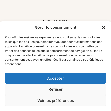
NEWSLETTER
Gérer le consentement
Inscrivez-vous à notre newsletter pour suivre nos aventures et découvrir les
nouveautés
Pour offrir les meilleures expériences, nous utilisons des technologies
telles que les cookies pour stocker et/ou accéder aux informations des
appareils. Le fait de consentir à ces technologies nous permettra de
traiter des données telles que le comportement de navigation ou les ID
uniques sur ce site. Le fait de ne pas consentir ou de retirer son
S'incrire !
consentement peut avoir un effet négatif sur certaines caractéristiques
et fonctions.
Accepter
TOUS DROITS RÉSERVÉS • ©
AGENCE COMPLICES
• 2025 •
MENTIONS LÉGALES
•
POLITIQUE DE CONFIDENTIALITÉ
•
Refuser
CONDITIONS GÉNÉRALES DE VENTE
•
POLITIQUE DE
COOKIES
Voir les préférences