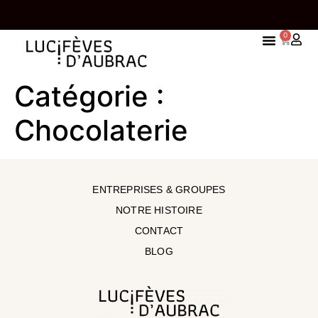
0
 À PARTIR DE 65 EUROS
UNE TABLETTE OFFERTE À PART
Catégorie :
TS
D'ACHAT
Chocolaterie
ENTREPRISES & GROUPES
NOTRE HISTOIRE
CONTACT
BLOG