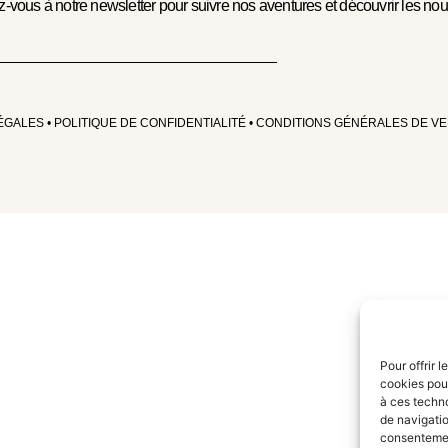
ez-vous à notre newsletter pour suivre nos aventures et découvrir les no
ÉGALES
•
POLITIQUE DE CONFIDENTIALITÉ
•
CONDITIONS GÉNÉRALES DE V
Pour offrir 
cookies pour
à ces techn
de navigatio
consentement